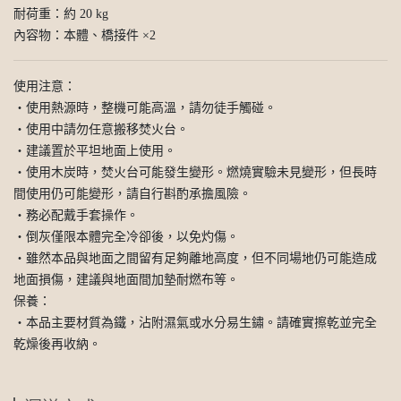
耐荷重：約 20 kg
內容物：本體、橋接件 ×2
使用注意：
・使用熱源時，整機可能高溫，請勿徒手觸碰。
・使用中請勿任意搬移焚火台。
・建議置於平坦地面上使用。
・使用木炭時，焚火台可能發生變形。燃燒實驗未見變形，但長時
間使用仍可能變形，請自行斟酌承擔風險。
・務必配戴手套操作。
・倒灰僅限本體完全冷卻後，以免灼傷。
・雖然本品與地面之間留有足夠離地高度，但不同場地仍可能造成
地面損傷，建議與地面間加墊耐燃布等。
保養：
・本品主要材質為鐵，沾附濕氣或水分易生鏽。請確實擦乾並完全
乾燥後再收納。