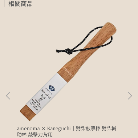
相關商品
裝備清
amenoma × Kaneguchi｜劈柴敲擊棒 劈柴輔
am
助棒 敲擊刀背用
砧板