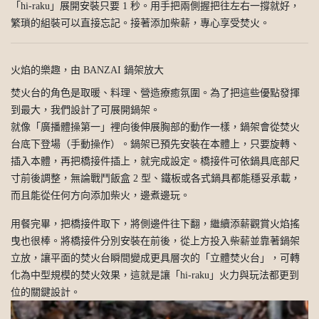
「hi-raku」展開安裝只要 1 秒。用手把兩側握把往左右一撐就好，
繁瑣的組裝可以直接忘記。接著添加柴薪，專心享受焚火。
火焰的樂趣，由 BANZAI 鍋架放大
焚火台的角色是取暖、料理、營造療癒氛圍。為了把這些優點發揮
到最大，我們設計了可展開鍋架。
就像「廣播體操第一」裡向後伸展胸部的動作一樣，鍋架會從焚火
台底下登場（手動操作）。鍋架已預先安裝在本體上，只要旋轉、
插入本體，再把橋接件插上，就完成設定。橋接件可依鍋具底部尺
寸前後調整，無論戰鬥飯盒 2 型、鐵板或各式鍋具都能穩妥承載，
而且能從任何方向添加柴火，邊煮邊玩。
用餐完畢，把橋接件取下，將側邊件往下翻，繼續添薪觀賞火焰搖
曳也很棒。將橋接件分別安裝在前後，從上方投入柴薪並靠著鍋架
立放，讓平面的焚火台瞬間變成更具層次的「立體焚火台」，可轉
化為中型規模的焚火效果，這就是讓「hi-raku」火力與玩法都更到
位的關鍵設計。