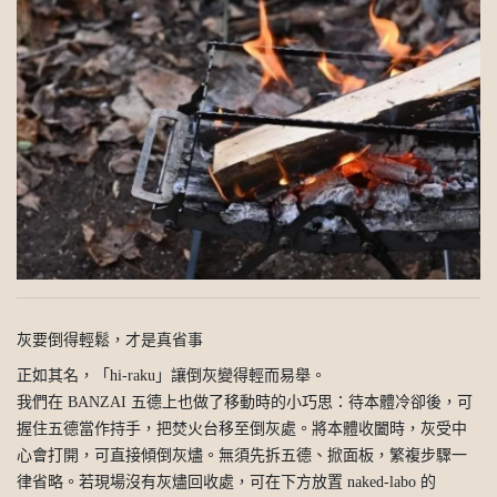
灰要倒得輕鬆，才是真省事
正如其名，「hi-raku」讓倒灰變得輕而易舉。
我們在 BANZAI 五德上也做了移動時的小巧思：待本體冷卻後，可
握住五德當作持手，把焚火台移至倒灰處。將本體收闔時，灰受中
心會打開，可直接傾倒灰燼。無須先拆五德、掀面板，繁複步驟一
律省略。若現場沒有灰燼回收處，可在下方放置 naked-labo 的