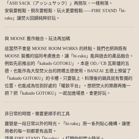
「ASH SACK（アッシュサック）」再倒灰，一樣俐落。
安裝要輕鬆、倒灰要輕鬆、玩火更要輕鬆——FIRE STAND「hi-
raku」讓焚火回歸純粹好玩。
與 MOOSE 舊作融合，玩法再加碼
這當然不會是 MOOSE ROOM WORKS 的終點。我們也把與既有
MOOSE 裝備的協同考慮進去，讓「hi-raku」能與過去的產品融合。
例如先前推出的「kakudo GOTOKU」，本是 OD／CB 瓦斯爐的五
德，也能作為大型焚火台的跨橋五德使用。BANZAI 五德上預留了
「kakudo GOTOKU」的卡槽，只要裝上，料理後的鍋具就有暫擺的
位置，也能成為恰到好處的「暖飲平台」。想把焚火的樂趣再推一
把？把「kakudo GOTOKU」一起加進場景，會更好玩。
非日常的時間，需要更順手的工具
露營是一段日常以外的時光。「hi-raku」用一系列貼心機構，讓使
用者的每一刻都更有品質。
請用 FIRE STAND「hi-raku」，打開你的焚火時光。