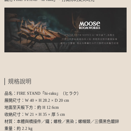
規格說明
品名：FIRE STAND「hi-raku」（ヒラク）
展開尺寸：W 40 × H 28.2 × D 20 cm
地面至天板下方：約 H 12.6cm
收納尺寸：W 21 × H 35 × 厚 5 cm
材質：本體與橋接件／鐵；螺栓／黑染；螺帽類／三價黑色鍍鋅
重量：約 2.2 kg