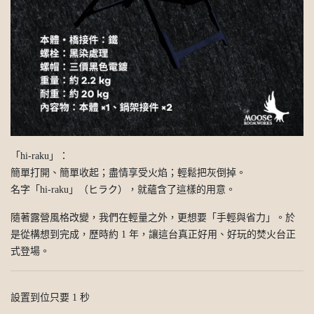
「hi-raku」：
簡單打開、簡單收起；盡情享受火焰；輕鬆把灰倒掉。
名字「hi-raku」（ヒラク），就蘊含了這樣的用意。
隨著露營風格改變，我們在輕量之外，更想要「手輕與省力」。於
是從構想到完成，歷時約 1 年，讓這台真正好用、好玩的焚火台正
式登場。
設置到位只要 1 秒