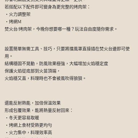
若搭配以下配件即可變身為更完整的烤肉架：
・火力調整架
・烤網M
焚火台/烤肉架，今晚你想要哪一種？玩法自由度隨你需求。
設置簡單無需工具、技巧，只要將擋風罩直接插在焚火台邊即可使
用。
結構穩固不晃動，防風效果極強，大幅增加火焰穩定度
保護火焰從底部到火苗頂端，
火焰穩又直，料理時也不會被風吹得狼狽。
還能反射熱能，加倍保溫效果
形成包覆效果，能將熱量反射回來：
・冬天更容易取暖
・烤網上食材受熱更均勻
・火力集中，料理效率高