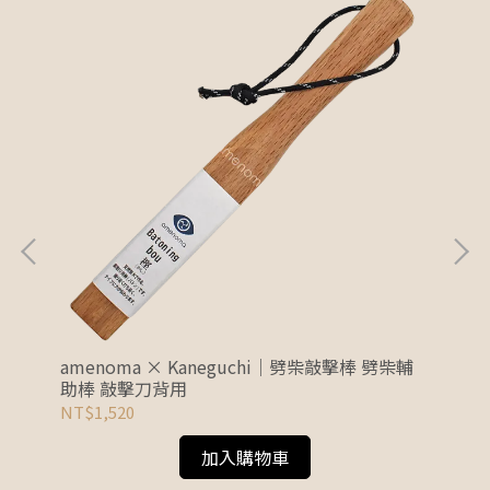
裝備清
amenoma × Kaneguchi｜劈柴敲擊棒 劈柴輔
am
助棒 敲擊刀背用
砧板
NT$1,520
NT
加入購物車