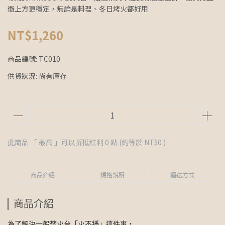
衝上方更穩定，無論是料理、冬日烤火都好用
NT$1,260
商品編號:
TC010
供貨狀況:
尚有庫存
此商品 「 最高 」可以折抵紅利
0
點 (約等於
NT$0
)
商品介紹
規格說明
運送方式
商品介紹
為了解決一般焚火台「火不穩」這件事，