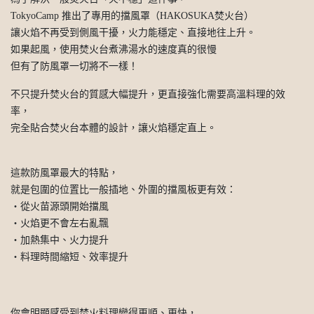
TokyoCamp 推出了專用的擋風罩（HAKOSUKA焚火台）
讓火焰不再受到側風干擾，火力能穩定、直接地往上升。
如果起風，使用焚火台煮沸湯水的速度真的很慢
但有了防風罩一切將不一樣！
不只提升焚火台的質感大幅提升，更直接強化需要高溫料理的效
率，
完全貼合焚火台本體的設計，讓火焰穩定直上。
這款防風罩最大的特點，
就是包圍的位置比一般插地、外圍的擋風板更有效：
・從火苗源頭開始擋風
・火焰更不會左右亂飄
・加熱集中、火力提升
・料理時間縮短、效率提升
你會明顯感受到焚火料理變得更順、更快，