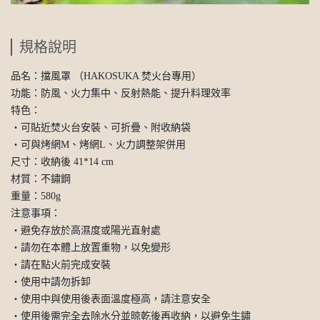
規格說明
品名：擋風罩 （HAKOSUKA 焚火台專用）
功能：防風、火力集中、反射熱能、提升料理效率
特色：
・可貼近焚火台安裝、可折疊、附收納袋
・可與烤網M、烤網L、火力調整架併用
尺寸：收納後 41*14 cm
材質：不鏽鋼
重量：580g
注意事項：
・避免存放於高濕度或陽光直射處
・請勿在本體上放置重物，以免變形
・請在點火前完成安裝
・使用中請勿拆卸
・使用中與使用後表面溫度極高，請注意安全
・使用後需完全去除水分並晾乾後再收納，以避免生鏽