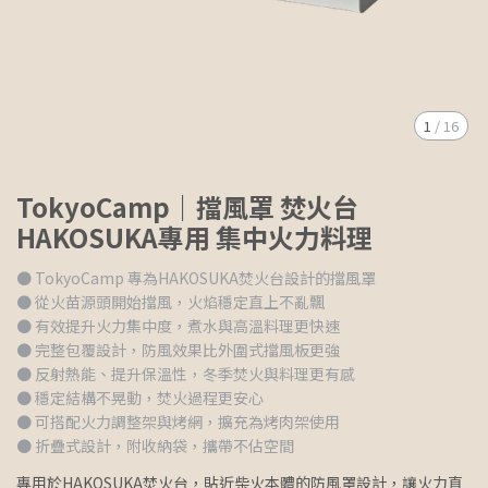
1
/
16
TokyoCamp｜擋風罩 焚火台
HAKOSUKA專用 集中火力料理
● TokyoCamp 專為HAKOSUKA焚火台設計的擋風罩
● 從火苗源頭開始擋風，火焰穩定直上不亂飄
● 有效提升火力集中度，煮水與高溫料理更快速
● 完整包覆設計，防風效果比外圍式擋風板更強
● 反射熱能、提升保溫性，冬季焚火與料理更有感
● 穩定結構不晃動，焚火過程更安心
● 可搭配火力調整架與烤網，擴充為烤肉架使用
● 折疊式設計，附收納袋，攜帶不佔空間
專用於HAKOSUKA焚火台，貼近柴火本體的防風罩設計，讓火力直