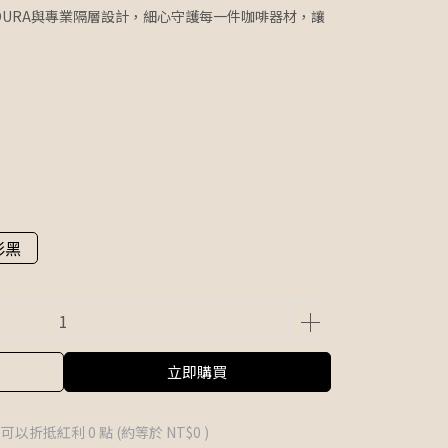
CORDURA與專業隔層設計，細心守護每一件咖啡器材，讓
彩黑
立即購買
 」可以折抵紅利
0
點 (約等於
NT$0
)