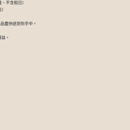
達，不含假日）
日）
讓商品盡快送到你手中。
權益。