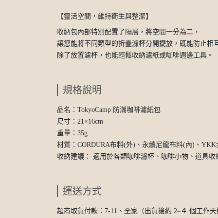
【靈活空間，維持衛生與整潔】
收納包內部特別配置了隔層，將空間一分為二，
讓您能將不同類型的折疊濾杯分開擺放，既能防止相
除了放置濾杯，也能輕鬆收納濾紙或咖啡週邊工具。
規格說明
品名：TokyoCamp 防潮咖啡濾紙包
尺寸：21×16cm
重量：35g
材質：CORDURA布料(外)、永續尼龍布料(內)、YK
收納建議： 適用於各類咖啡濾杯、咖啡小物、道具收
運送方式
超商取貨付款：7-11、全家（出貨後約 2–４ 個工作