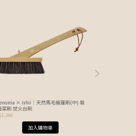
enoma × Ishii｜天然馬毛帳篷刷(中) 裝
amenoma × 
清潔刷 焚火台刷
備清潔刷 焚火
1,360
NT$899
加入購物車