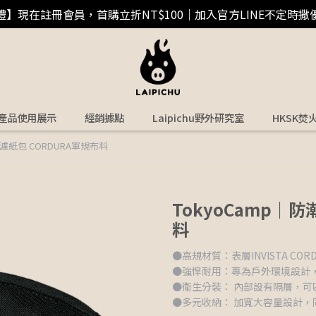
禮】現在註冊會員，首購立折NT$100｜加入官方LINE不定時撒
產品使用展示
經銷據點
Laipichu野外研究室
HKSK焚
啡濾紙包 CORDURA軍規布料
TokyoCamp｜
料
●高規材質：表層INVISTA C
●強悍耐用：專為戶外環境設計，搭
●衛生分裝： 內部設有隔層，可
●多元收納： 加寬大容量設計，