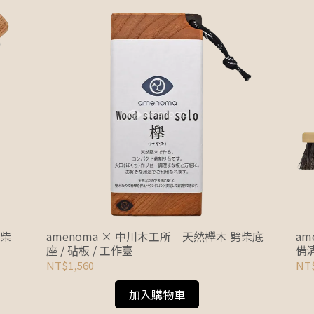
劈柴
amenoma × 中川木工所｜天然櫸木 劈柴底
am
座 / 砧板 / 工作臺
備
NT$1,560
NT$
加入購物車