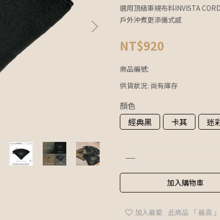
選用頂級軍規布料INVISTA 
戶外沖煮更添儀式感
NT$920
商品編號:
供貨狀況:
尚有庫存
顏色
經典黑
卡其
迷
加入購物車
加入最愛
此商品 「 最高