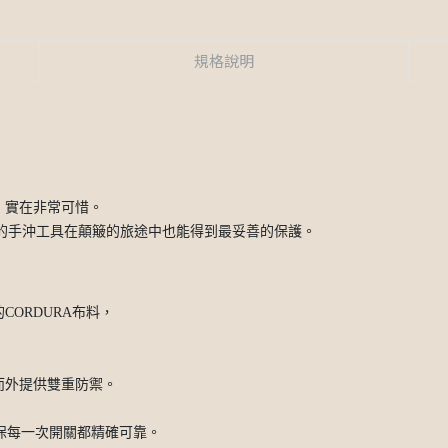
規格說明
，實在非常可惜。
讓您的手沖工具在顛簸的旅途中也能得到最妥善的保護。
CORDURA布料，
而外提供雙重防禦。
保每一次開關都精確可靠。