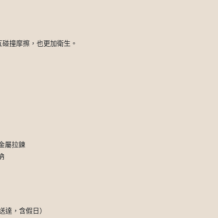
互碰撞摩擦，也更加衛生。
K金屬拉鍊
納
天送達，含假日）