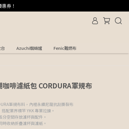
優惠券！
火台
Azuchi蜘蛛爐
Fenic難燃布
防潮咖啡濾紙包 CORDURA軍規布
ORDURA軍規布料，內裡永續尼龍抗刮撕裂布
配業界標竿 YKK 專業拉鍊。
區分空間存放濾杯與配件。
同時收納折疊濾杯與濾紙。