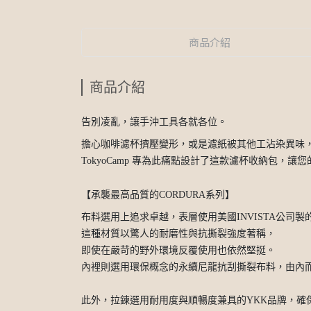
商品介紹
商品介紹
告別凌亂，讓手沖工具各就各位。
擔心咖啡濾杯擠壓變形，或是濾紙被其他工沾染異味
TokyoCamp 專為此痛點設計了這款濾杯收納包，
【承襲最高品質的CORDURA系列】
布料選用上追求卓越，表層使用美國INVISTA公司製的
這種材質以驚人的耐磨性與抗撕裂強度著稱，
即使在嚴苛的野外環境反覆使用也依然堅挺。
內裡則選用環保概念的永續尼龍抗刮撕裂布料，由內
此外，拉鍊選用耐用度與順暢度兼具的YKK品牌，確