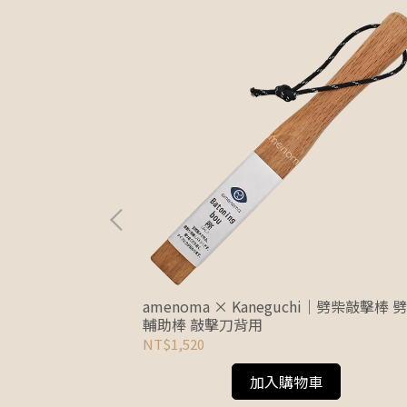
馬毛帳篷刷(小) 裝
amenoma × Kaneguchi｜劈柴敲擊棒 
輔助棒 敲擊刀背用
NT$1,520
加入購物車